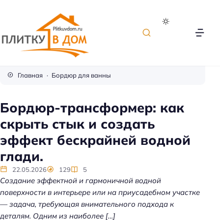
П
л
Главная
Бордюр для ванны
и
т
Бордюр-трансформер: как
к
скрыть стык и создать
а
д
эффект бескрайней водной
л
глади.
я
о
22.05.2026
129
5
Создание эффектной и гармоничной водной
т
поверхности в интерьере или на приусадебном участке
д
— задача, требующая внимательного подхода к
е
деталям. Одним из наиболее […]
л