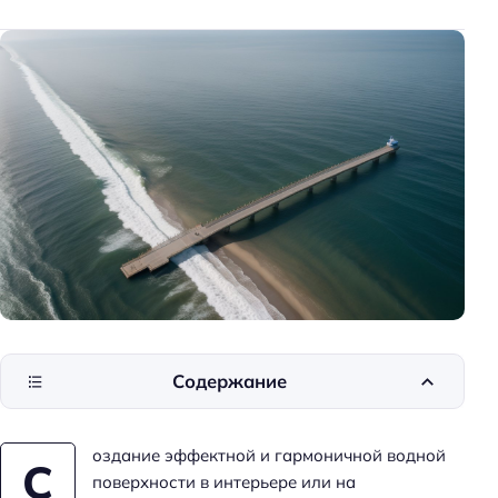
к
и
д
о
м
а
Содержание
оздание эффектной и гармоничной водной
С
поверхности в интерьере или на