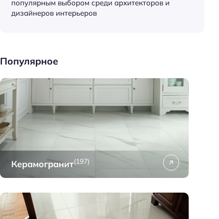
популярным выбором среди архитекторов и
к
дизайнеров интерьеров
и
д
о
м
Популярное
а
(197)
Керамогранит