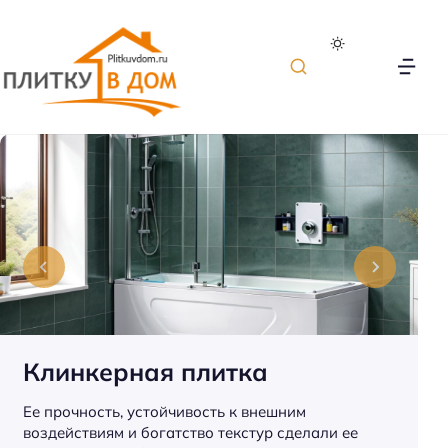
П
л
и
т
к
а
д
л
я
о
Клинкерная плитка
т
д
Ее прочность, устойчивость к внешним
е
воздействиям и богатство текстур сделали ее
л