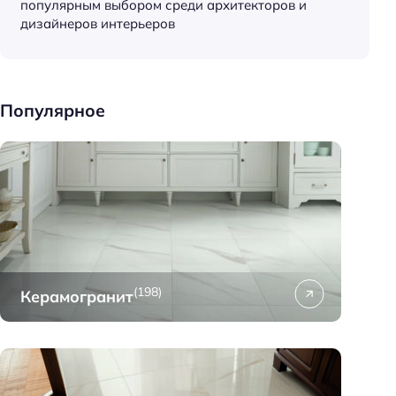
популярным выбором среди архитекторов и
к
дизайнеров интерьеров
и
д
о
м
Популярное
а
(198)
Керамогранит