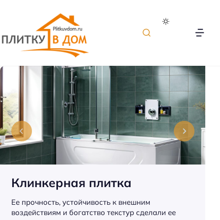
П
л
и
т
к
а
д
л
я
о
Клинкерная плитка
т
д
Ее прочность, устойчивость к внешним
е
воздействиям и богатство текстур сделали ее
л