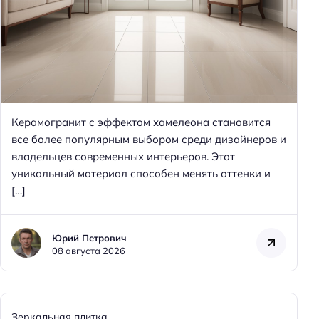
Н
а
й
т
и
:
Керамогранит с эффектом хамелеона становится
все более популярным выбором среди дизайнеров и
владельцев современных интерьеров. Этот
уникальный материал способен менять оттенки и
[…]
Юрий Петрович
08 августа 2026
Зеркальная плитка