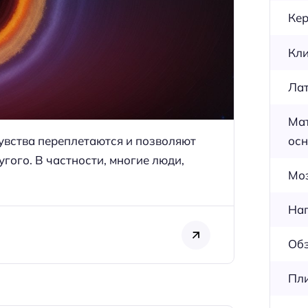
Кер
Кли
Лат
Мат
осн
увства переплетаются и позволяют
гого. В частности, многие люди,
Мо
Нап
Обз
Пли