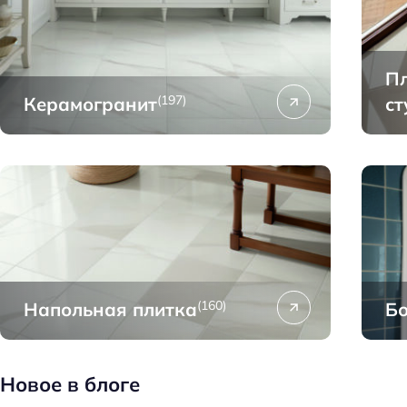
Пл
(197)
Керамогранит
ст
(160)
Напольная плитка
Б
Новое в блоге