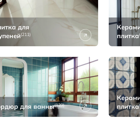
итка для
Керами
(211)
упеней
плитка
Керами
(139)
ордюр для ванны
плитка