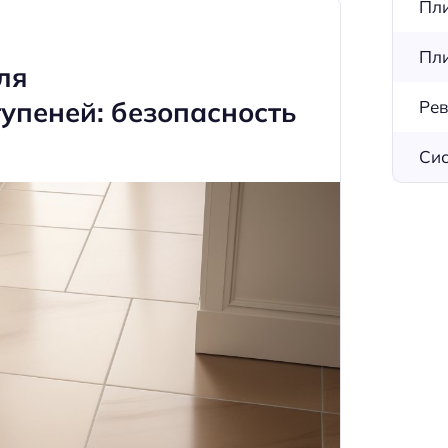
Пли
Пли
ля
упеней: безопасность
Рев
Сис