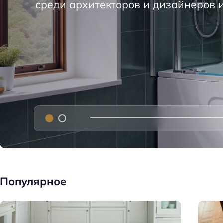
среди архитекторов и дизайнеров 
т
д
е
л
к
и
д
о
м
а
Популярное