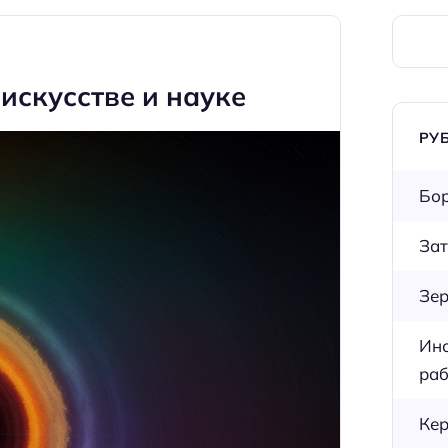
 искусстве и науке
РУ
Бор
Зат
Зер
Инс
раб
Кер