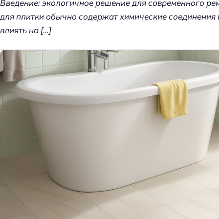
Введение: экологичное решение для современного р
т
для плитки обычно содержат химические соединения и
д
влиять на […]
е
л
к
и
д
о
м
а