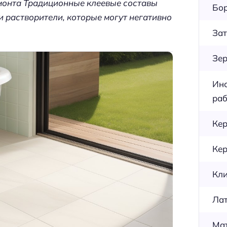
емонта Традиционные клеевые составы
Бор
 растворители, которые могут негативно
Зат
Зер
Инс
раб
Кер
Кер
Кли
Лат
Мат