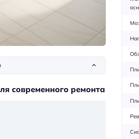
осн
Мо
Нап
Обз
е
Пли
Пли
для современного ремонта
Пли
Рев
Сис