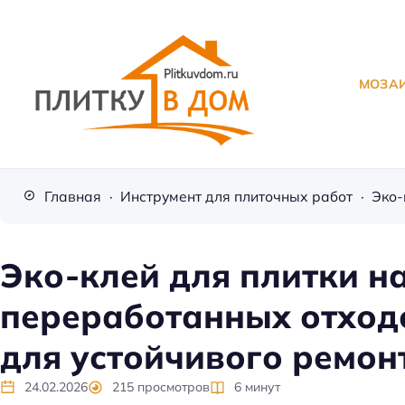
МОЗА
П
л
Главная
Инструмент для плиточных работ
и
т
к
Эко-клей для плитки н
а
переработанных отход
д
л
для устойчивого ремон
я
о
24.02.2026
215
просмотров
6
минут