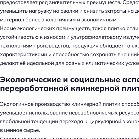
предоставляет ряд значительных преимуществ. Средст
уменьшить нагрузку на свалки и снизить затраты на 
материал более экологичным и экономичным.
Кроме экологических преимуществ, такая плитка отл
устойчивостью к износам и ультрафиолетовому излу
технологиям производства, продукция обладает так
характеристиками и способностью сохранять внешний в
делают её идеальной для разных климатических усло
Экологические и социальные асп
переработанной клинкерной пли
Экологичное производство клинкерной плитки способ
уменьшает использование невозобновляемых ресурсов
глобальной тенденции перехода к циркулярной эконо
в ценное сырье.
Социальные аспекты также важны: развитие произво