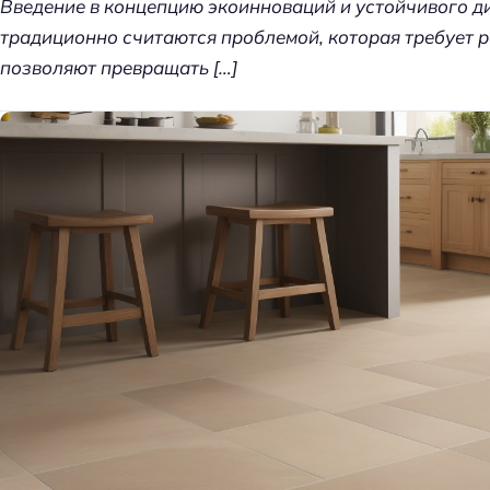
Введение в концепцию экоинноваций и устойчивого д
т
традиционно считаются проблемой, которая требует 
д
позволяют превращать […]
е
л
к
и
д
о
м
а