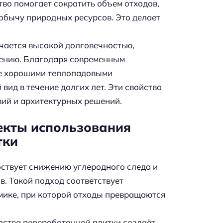
во помогает сократить объем отходов,
добычу природных ресурсов. Это делает
ичается высокой долговечностью,
чению. Благодаря современным
же хорошими теплопадовыми
ид в течение долгих лет. Эти свойства
вий и архитектурных решений.
екты использования
тки
ствует снижению углеродного следа и
. Такой подход соответствует
мике, при которой отходы превращаются
дства переработанной плитки создаёт