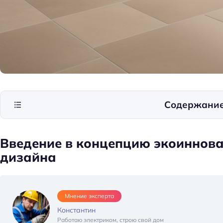
Содержани
Введение в концепцию экоиннова
дизайна
Мнение эксперта
Константин
Работаю электриком, строю свой дом