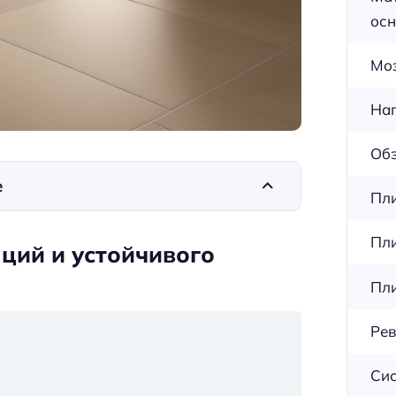
осн
Мо
Нап
Обз
е
Пли
Пли
ций и устойчивого
Пли
Рев
Сис