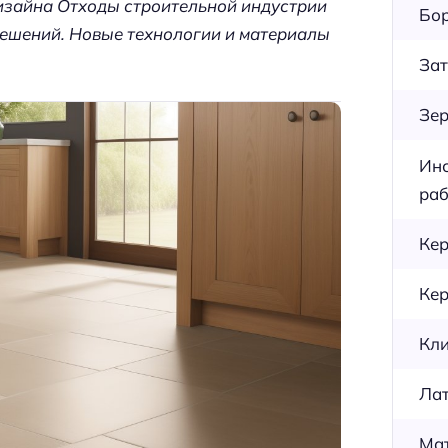
изайна Отходы строительной индустрии
Бор
решений. Новые технологии и материалы
Зат
Зер
Инс
раб
Кер
Кер
Кли
Лат
Мат