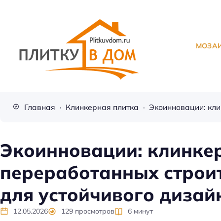
МОЗА
П
л
Главная
Клинкерная плитка
и
т
к
Экоинновации: клинкер
а
переработанных строи
д
л
для устойчивого дизай
я
о
12.05.2026
129
просмотров
6
минут