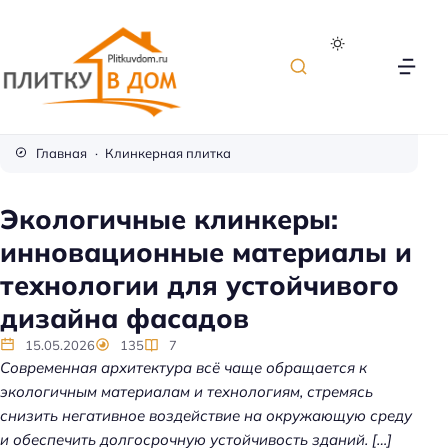
П
л
Главная
Клинкерная плитка
и
т
Экологичные клинкеры:
к
инновационные материалы и
а
д
технологии для устойчивого
л
дизайна фасадов
я
о
15.05.2026
135
7
Современная архитектура всё чаще обращается к
т
экологичным материалам и технологиям, стремясь
д
снизить негативное воздействие на окружающую среду
е
и обеспечить долгосрочную устойчивость зданий. […]
л