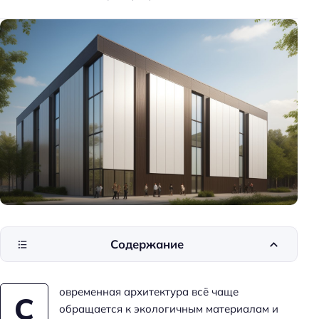
к
и
д
о
м
а
Содержание
овременная архитектура всё чаще
С
обращается к экологичным материалам и