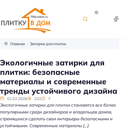
П
л
Главная
Затирки для плитки
и
т
Экологичные затирки для
к
плитки: безопасные
а
д
материалы и современные
л
тренды устойчивого дизайна
я
о
01.02.2026
232
7
Экологичные затирки для плитки становятся все более
т
популярными среди дизайнеров и владельцев домов,
д
стремящихся сделать свои интерьеры безопасными и
е
устойчивыми. Современные материалы […]
л