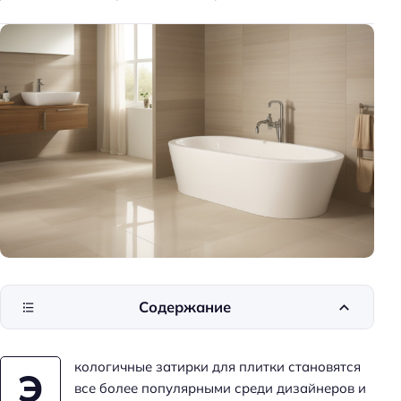
к
и
д
о
м
а
Содержание
кологичные затирки для плитки становятся
Э
все более популярными среди дизайнеров и