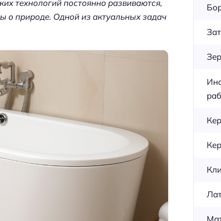
их технологий постоянно развиваются,
Бор
ы о природе. Одной из актуальных задач
Зат
Зер
Инс
раб
Кер
Кер
Кли
Лат
Мат