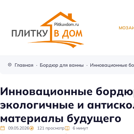
МОЗА
П
л
Главная
Бордюр для ванны
и
т
к
Инновационные бордю
а
экологичные и антиск
д
л
материалы будущего
я
о
09.05.2026
121
просмотр
6
минут