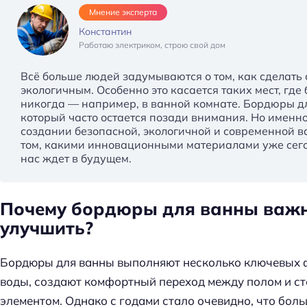
Мнение эксперта
Константин
Работаю электриком, строю свой дом
Всё больше людей задумываются о том, как сделать 
экологичным. Особенно это касается таких мест, где
никогда — например, в ванной комнате. Бордюры дл
который часто остается позади внимания. Но именн
создании безопасной, экологичной и современной в
том, какими инновационными материалами уже сего
нас ждет в будущем.
Почему бордюры для ванны важн
улучшить?
Бордюры для ванны выполняют несколько ключевых 
Н
воды, создают комфортный переход между полом и ст
а
элементом. Однако с годами стало очевидно, что бол