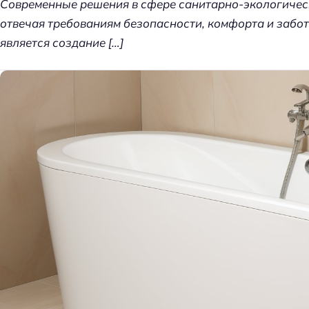
Современные решения в сфере санитарно-экологическ
т
отвечая требованиям безопасности, комфорта и забот
д
является создание […]
е
л
к
и
д
о
м
а