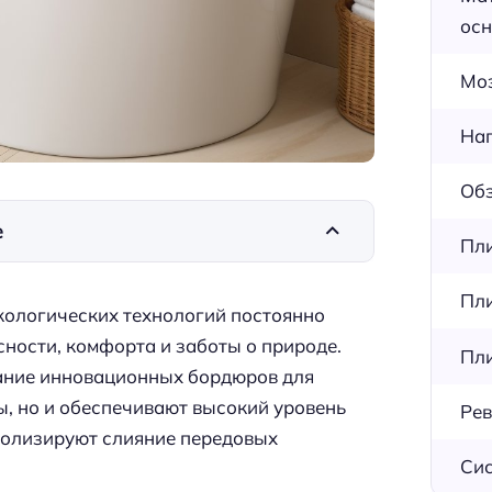
осн
Мо
Нап
Обз
е
Пли
Пли
кологических технологий постоянно
ности, комфорта и заботы о природе.
Пли
дание инновационных бордюров для
ы, но и обеспечивают высокий уровень
Рев
волизируют слияние передовых
Сис