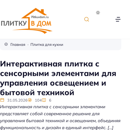
П
л
Главная
Плитка для кухни
и
т
Интерактивная плитка с
к
сенсорными элементами для
а
д
управления освещением и
л
бытовой техникой
я
о
31.05.2026
104
6
Интерактивная плитка с сенсорными элементами
т
представляет собой современное решение для
д
управления бытовой техникой и освещением, объединяя
е
функциональность и дизайн в единый интерфейс. […]
л