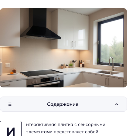
к
и
д
о
м
а
Содержание
нтерактивная плитка с сенсорными
И
элементами представляет собой