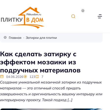
П
л
Главная
Затирки для плитки
и
т
Как сделать затирку с
к
эффектом мозаики из
а
д
подручных материалов
л
04.06.2026
123
7
я
Создание уникальной мозаичной затирки из подручных
о
материалов — это отличный способ придать
т
завершенность и оригинальность вашему интерьеру или
д
интерьерному проекту. Такой подход […]
е
л