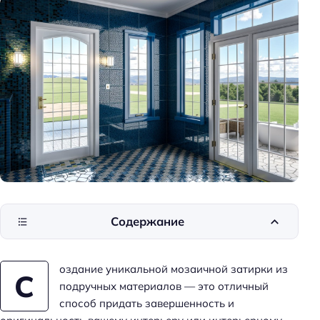
к
и
д
о
м
а
Содержание
оздание уникальной мозаичной затирки из
С
подручных материалов — это отличный
способ придать завершенность и