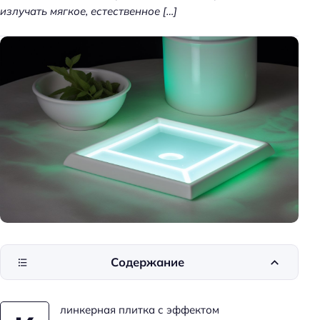
излучать мягкое, естественное […]
к
и
д
о
м
а
Содержание
линкерная плитка с эффектом