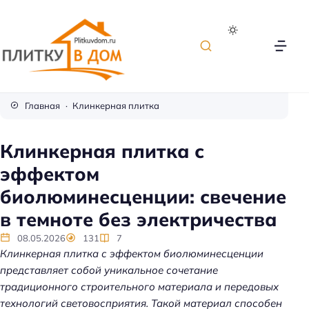
П
л
Главная
Клинкерная плитка
и
т
Клинкерная плитка с
к
эффектом
а
д
биолюминесценции: свечение
л
в темноте без электричества
я
о
08.05.2026
131
7
Клинкерная плитка с эффектом биолюминесценции
т
представляет собой уникальное сочетание
д
традиционного строительного материала и передовых
е
технологий световосприятия. Такой материал способен
л