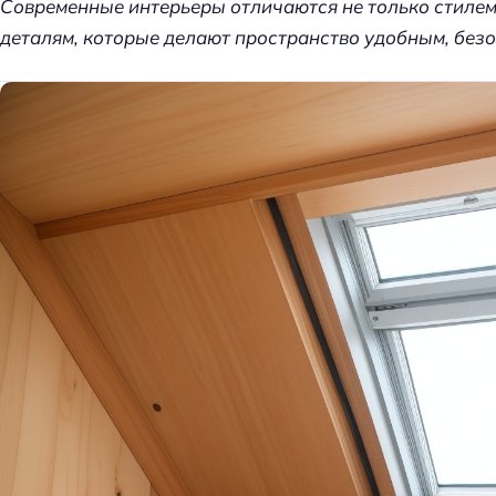
Современные интерьеры отличаются не только стилем
т
деталям, которые делают пространство удобным, безо
д
е
л
к
и
д
о
м
а