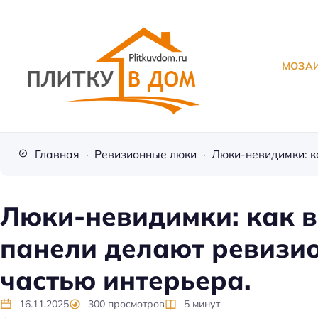
МОЗА
П
л
Главная
Ревизионные люки
и
т
к
Люки-невидимки: как 
а
панели делают ревизи
д
л
частью интерьера.
я
о
16.11.2025
300
просмотров
5
минут