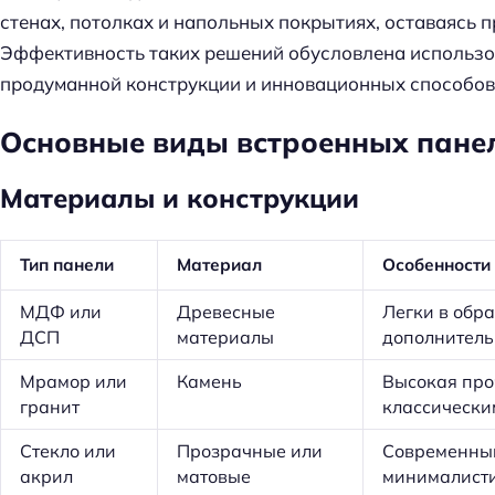
стенах, потолках и напольных покрытиях, оставаясь 
Эффективность таких решений обусловлена использо
продуманной конструкции и инновационных способов
Основные виды встроенных пане
Материалы и конструкции
Тип панели
Материал
Особенности
МДФ или
Древесные
Легки в обра
ДСП
материалы
дополнитель
Мрамор или
Камень
Высокая проч
гранит
классически
Н
Стекло или
Прозрачные или
Современный
а
акрил
матовые
минималист