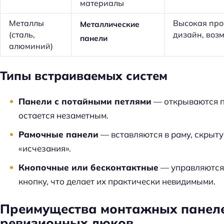
материалы
й
т
Металлы
Высокая про
Металлические
и
(сталь,
дизайн, воз
панели
:
алюминий)
Типы встраиваемых систем
Панели с потайными петлями
— открываются п
остается незаметным.
Рамочные панели
— вставляются в раму, скрыту
«исчезания».
Кнопочные или бесконтактные
— управляются
кнопку, что делает их практически невидимыми.
Преимущества монтажных панеле
ревизионных люков