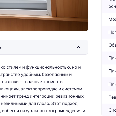
осн
Мо
Нап
Обз
е
Пли
ко стилем и функциональностью, но и
Пли
странство удобным, безопасным и
ются люки — важные элементы
Пли
икациям, электропроводке и системам
занимает тренд интеграции ревизионных
Рев
 невидимыми для глаза. Этот подход
Сис
, избегая визуального загромождения и