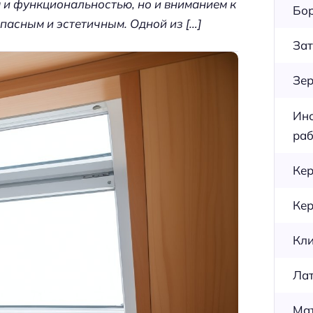
 и функциональностью, но и вниманием к
Бор
пасным и эстетичным. Одной из […]
Зат
Зер
Инс
раб
Кер
Кер
Кли
Лат
Мат