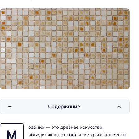
к
и
д
о
м
а
Содержание
озаика — это древнее искусство,
М
объединяющее небольшие яркие элементы