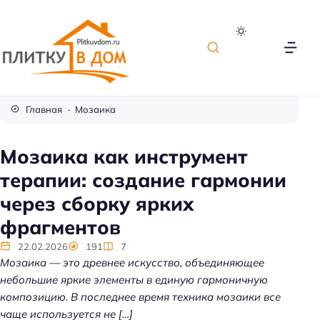
П
л
Главная
Мозаика
и
т
Мозаика как инструмент
к
терапии: создание гармонии
а
д
через сборку ярких
л
фрагментов
я
о
22.02.2026
191
7
Мозаика — это древнее искусство, объединяющее
т
небольшие яркие элементы в единую гармоничную
д
композицию. В последнее время техника мозаики все
е
чаще используется не […]
л