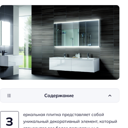
к
и
д
о
м
а
Содержание
еркальная плитка представляет собой
З
уникальный декоративный элемент, который