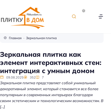
П
л
Главная
Зеркальная плитка
и
т
Зеркальная плитка как
к
элемент интерактивных стен:
а
д
интеграция с умным домом
л
09.08.2025
352
7
я
Зеркальная плитка представляет собой уникальный
о
декоративный элемент, который становится все более
т
популярным в современных интерьерах благодаря
д
своим эстетическим и технологическим возможностям. В
е
[…]
л