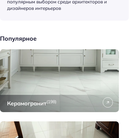
популярным выбором среди архитекторов и
к
дизайнеров интерьеров
и
д
о
м
Популярное
а
(198)
Керамогранит