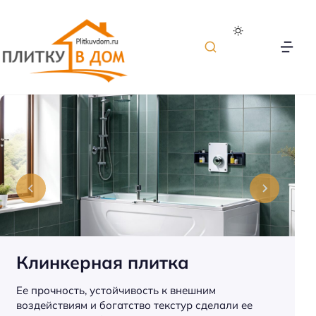
П
л
и
т
к
а
д
л
я
о
Клинкерная плитка
т
д
Ее прочность, устойчивость к внешним
е
воздействиям и богатство текстур сделали ее
л