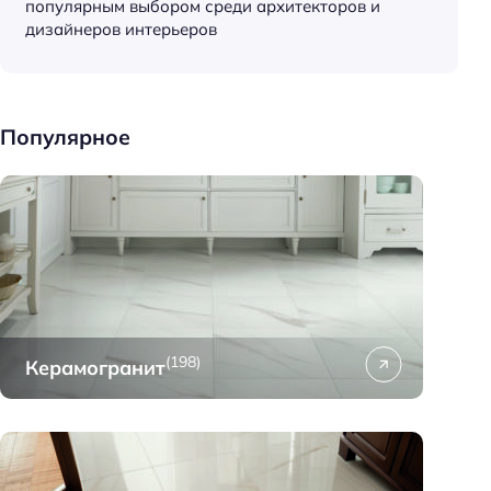
популярным выбором среди архитекторов и
к
дизайнеров интерьеров
и
д
о
м
Популярное
а
(198)
Керамогранит