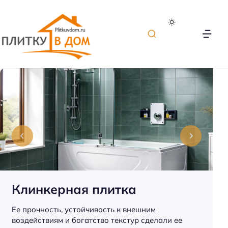
П
л
и
т
к
а
д
л
я
о
Клинкерная плитка
т
д
Ее прочность, устойчивость к внешним
е
воздействиям и богатство текстур сделали ее
л