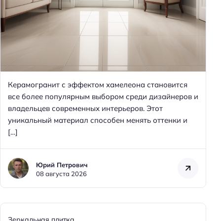
Н
а
й
т
и
:
Керамогранит с эффектом хамелеона становится
все более популярным выбором среди дизайнеров и
владельцев современных интерьеров. Этот
уникальный материал способен менять оттенки и
[…]
Юрий Петрович
08 августа 2026
Зеркальная плитка